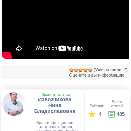
(Уже оценили: 7)
Оцените и вы информацию
Эксперт статьи
Извозчикова
Всего
Нина
Рейтинг
статей
Владиславовна
4
485
Врач-инфекционист,
гастроэнетеролог,
кандидат медицинский