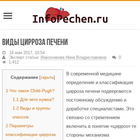
Виды цирроза печени
16 мая 2017, 10:54
Эксперт статьи:
Извозчикова Нина Владиславовна
0
1,412
В современной медицине
Содержание
[
скрыть
]
определение и классификация
1
Что такое Child-Pugh?
цирроза печени подвергаются
1.1
Для чего нужна?
постоянному обсуждению и
1.2
Виды и группы
доработке специалистами. Это
классов
связано со стремлением
2
Параметры
включить в понятие «цирроз» те
классификации цирроза
стороны механизма