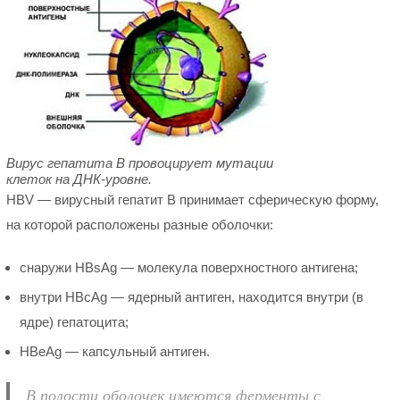
Вирус гепатита В провоцирует мутации
клеток на ДНК-уровне.
HBV — вирусный гепатит В принимает сферическую форму,
на которой расположены разные оболочки:
снаружи HBsAg — молекула поверхностного антигена;
внутри HBcAg — ядерный антиген, находится внутри (в
ядре) гепатоцита;
HBeAg — капсульный антиген.
В полости оболочек имеются ферменты с