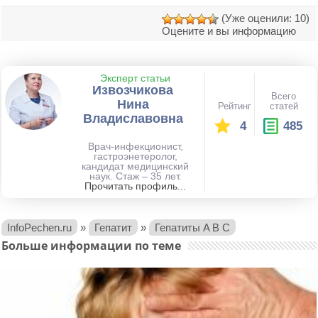
(Уже оценили: 10)
Оцените и вы информацию
Эксперт статьи
Извозчикова
Всего
Нина
Рейтинг
статей
Владиславовна
4
485
Врач-инфекционист,
гастроэнетеролог,
кандидат медицинский
наук. Стаж – 35 лет.
Прочитать профиль...
InfoPechen.ru
»
Гепатит
»
Гепатиты A B C
Больше информации по теме