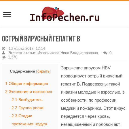
Острый вирусный гепатит В
13 марта 2017, 12:14
Эксперт статьи:
Извозчикова Нина Владиславовна
0
1,370
Заражение вирусом HBV
Содержание
[
скрыть
]
провоцирует острый вирусный
1
Общая информация
гепатит В. Подвержены такой
2
Этиология и патогенез
инвазии молодые и взрослые, в
2.1
Возбудитель
особенности, по профессии
2.2
Группа риска
медики и пожарники. Этот вирус
2.3
Стадии
передается через кровь,
протекания недуга
незащищенный и половой акт.