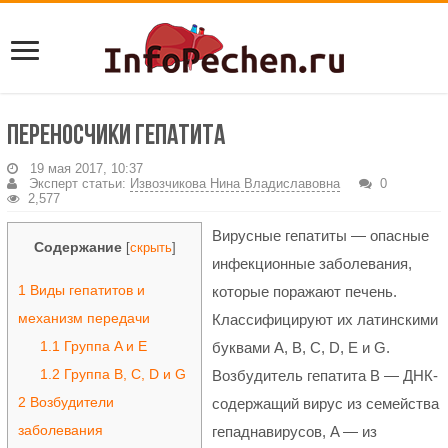
Переносчики гепатита
19 мая 2017, 10:37
Эксперт статьи:
Извозчикова Нина Владиславовна
0
2,577
Вирусные гепатиты — опасные
Содержание
[
скрыть
]
инфекционные заболевания,
1
Виды гепатитов и
которые поражают печень.
механизм передачи
Классифицируют их латинскими
1.1
Группа A и E
буквами A, B, C, D, E и G.
1.2
Группа В, С, D и G
Возбудитель гепатита В — ДНК-
2
Возбудители
содержащий вирус из семейства
заболевания
гепаднавирусов, A — из