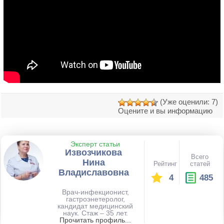
(Уже оценили: 7)
Оцените и вы информацию
Эксперт статьи
Извозчикова
Всего
Нина
Рейтинг
статей
Владиславовна
4
485
Врач-инфекционист,
гастроэнетеролог,
кандидат медицинский
наук. Стаж – 35 лет.
Прочитать профиль...