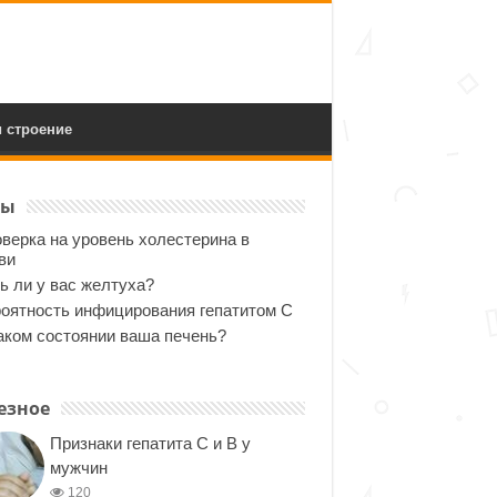
 строение
ты
верка на уровень холестерина в
ви
ь ли у вас желтуха?
оятность инфицирования гепатитом С
аком состоянии ваша печень?
езное
Признаки гепатита C и B у
мужчин
120