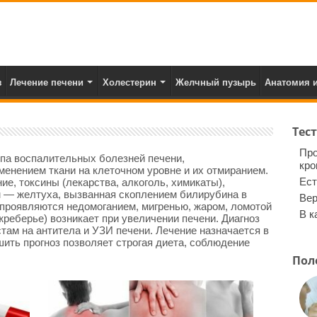
з
Лечение печени
Холестерин
Желчный пузырь
Анатомия и
Тес
Про
ппа воспалительных болезней печени,
кро
енением ткани на клеточном уровне и их отмиранием.
Ест
е, токсины (лекарства, алкоголь, химикаты),
 — желтуха, вызванная скоплением билирубина в
Вер
 проявляются недомоганием, мигренью, жаром, ломотой
В к
жреберье) возникает при увеличении печени. Диагноз
стам на антитела и УЗИ печени. Лечение назначается в
шить прогноз позволяет строгая диета, соблюдение
Пол