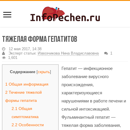
Тяжелая форма гепатитов
12 мая 2017, 14:38
Эксперт статьи:
Извозчикова Нина Владиславовна
1
1,601
Гепатит — инфекционное
Содержание
[
скрыть
]
заболевание вирусного
1
Общая информация
происхождения,
2
Течение тяжелой
характеризующиеся
формы гепатита
нарушениями в работе печени и
2.1
Общая
сильной интоксикацией.
симптоматика
Фульминантный гепатит —
2.2
Особенности
тяжелая форма заболевания,