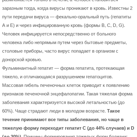
заразным тогда, когда вирусы проникают в кровь. Известны 2
пути передачи вируса — фекально-оральный путь (гепатиты
А и Е) и через инфицированную кровь (формы B, C, D, G).
Человек инфицируется непосредственно от больного
человека либо непрямым путем через бытовые предметы,
столовые приборы, часто вирус попадает в организм с
донорской кровью.
Фульминантный гепатит — форма гепатита, протекающая
тяжело, и отличающаяся разрушением гепатоцитов.
Массовая гибель печеночных клеток приводит к появлению
признаков печеночной энцефалопатии. Такая тяжелая форма
заболевания характеризуется высокой летальностью (до
60%). Чаще страдают люди в молодом возрасте.
Такое
течение принимают все типы заболевания, но чаще в
тяжелую форму переходит гепатит С (до 44% случаев) и D
(до 30%).
Причины формирования тяжелых форм болезни: