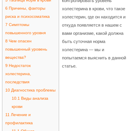
5
Таблица норм в крови
контролировать уровень
6
Причины, факторы
холестерина в крови, что такое
риска и психосоматика
холестерин, где он находится и
7
Симптомы
откуда появляется в нашем с
повышенного уровня
вами организме, какой должна
8
Чем опасен
быть суточная норма
повышенный уровень
холестерина — мы и
вещества?
попытаемся выяснить в данной
9
Недостаток
статье.
холестерина,
последствия
10
Диагностика проблемы
10.1
Виды анализа
крови
11
Лечение и
профилактика