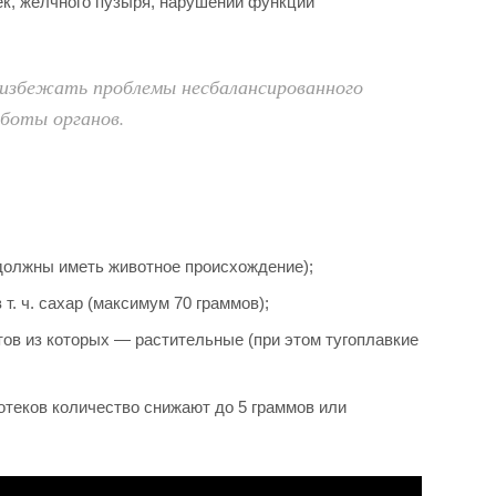
ек, желчного пузыря, нарушении функций
избежать проблемы несбалансированного
аботы органов.
должны иметь животное происхождение);
т. ч. сахар (максимум 70 граммов);
тов из которых — растительные (при этом тугоплавкие
отеков количество снижают до 5 граммов или