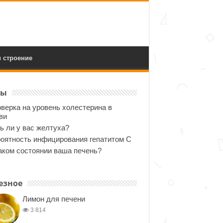
 строение
ты
верка на уровень холестерина в
ви
ь ли у вас желтуха?
оятность инфицирования гепатитом С
аком состоянии ваша печень?
езное
Лимон для печени
3 814