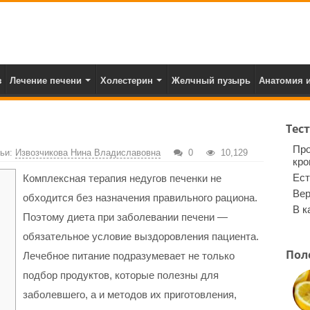
з
Лечение печени
Холестерин
Желчный пузырь
Анатомия и
Тес
Про
тьи:
Извозчикова Нина Владиславовна
0
10,129
кро
Ест
Комплексная терапия недугов печенки не
Вер
обходится без назначения правильного рациона.
В к
Поэтому диета при заболевании печени —
обязательное условие выздоровления пациента.
Пол
Лечебное питание подразумевает не только
подбор продуктов, которые полезны для
заболевшего, а и методов их приготовления,