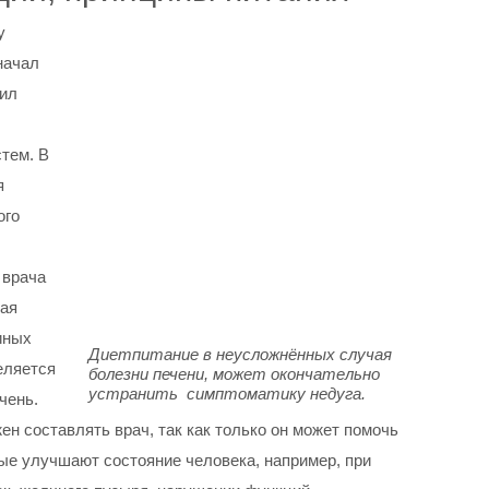
у
начал
вил
тем. В
я
ого
 врача
ная
иных
Диетпитание в неусложнённых случая
еляется
болезни печени, может окончательно
устранить симптоматику недуга.
чень.
н составлять врач, так как только он может помочь
рые улучшают состояние человека, например, при