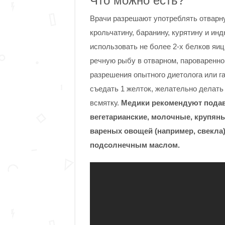
Что можно есть?
Врачи разрешают употреблять отварну
крольчатину, баранину, курятину и ин
использовать не более 2-х белков яи
речную рыбу в отварном, пароваренно
разрешения опытного диетолога или г
съедать 1 желток, желательно делать
всмятку.
Медики рекомендуют подав
вегетарианские, молочные, крупяны
вареных овощей (например, свекла
подсолнечным маслом.