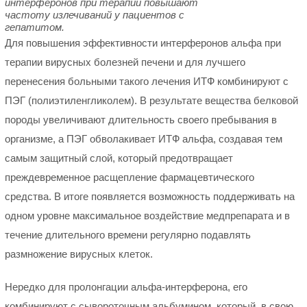
интерферонов при терапии повышают
частоту излечиваний у пациентов с
гепатитом.
Для повышения эффективности интерферонов альфа при
терапии вирусных болезней печени и для лучшего
перенесения больными такого лечения ИТФ комбинируют с
ПЭГ (полиэтиленгликолем). В результате вещества белковой
породы увеличивают длительность своего пребывания в
организме, а ПЭГ обволакивает ИТФ альфа, создавая тем
самым защитный слой, который предотвращает
преждевременное расщепление фармацевтического
средства. В итоге появляется возможность поддерживать на
одном уровне максимальное воздействие медпрепарата и в
течение длительного времени регулярно подавлять
размножение вирусных клеток.
Нередко для пролонгации альфа-интерферона, его
комбинируют с сывороточным альбумином, который, в свою