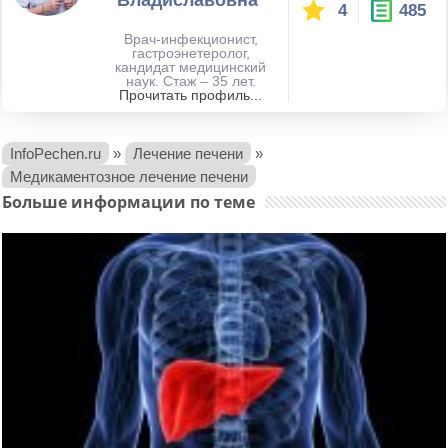
4
485
Врач-инфекционист,
гастроэнетеролог,
кандидат медицинский
наук. Стаж – 35 лет.
Прочитать профиль...
InfoPechen.ru
»
Лечение печени
»
Медикаментозное лечение печени
Больше информации по теме