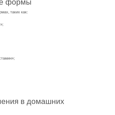
ие формы
мах, таких как:
»;
;
стамин»;
ления в домашних