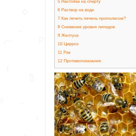
5
Настойка на спирту
6
Раствор на воде
7
Как лечить печень прополисом?
8
Снижение уровня липидов
9
Желтуха
10
Цирроз
11
Рак
12
Противопоказания