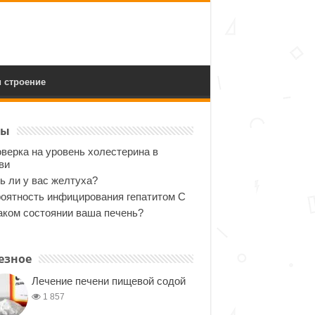
 строение
ты
верка на уровень холестерина в
ви
ь ли у вас желтуха?
оятность инфицирования гепатитом С
аком состоянии ваша печень?
езное
Лечение печени пищевой содой
1 857