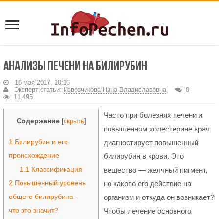
Анализы печени на билирубин
16 мая 2017, 10:16
Эксперт статьи:
Извозчикова Нина Владиславовна
0
11,495
Часто при болезнях печени и
Содержание
[
скрыть
]
повышенном холестерине врач
1
Билирубин и его
диагностирует повышенный
происхождение
билирубин в крови. Это
1.1
Классификация
вещество — желчный пигмент,
2
Повышенный уровень
но каково его действие на
общего билирубина —
организм и откуда он возникает?
что это значит?
Чтобы лечение основного