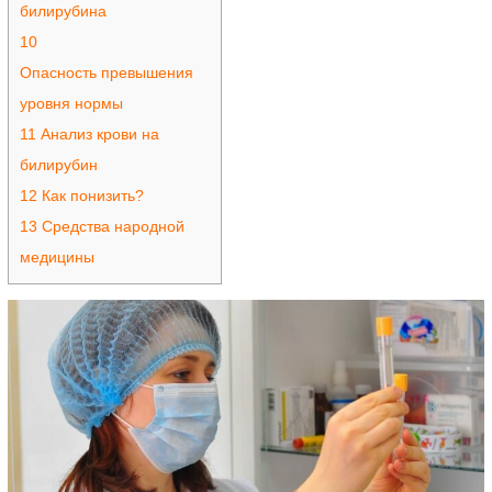
билирубина
10
Опасность превышения
уровня нормы
11
Анализ крови на
билирубин
12
Как понизить?
13
Средства народной
медицины