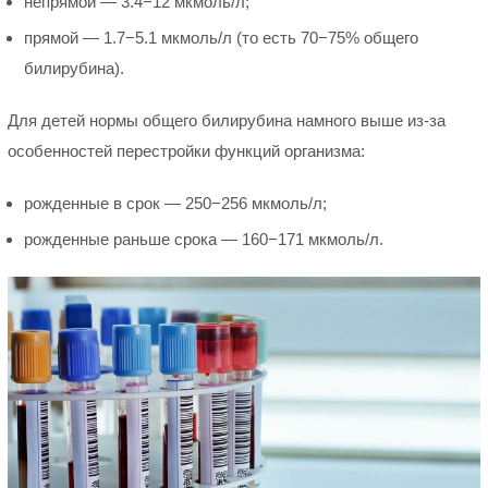
непрямой — 3.4−12 мкмоль/л;
прямой — 1.7−5.1 мкмоль/л (то есть 70−75% общего
билирубина).
Для детей нормы общего билирубина намного выше из-за
особенностей перестройки функций организма:
рожденные в срок — 250−256 мкмоль/л;
рожденные раньше срока — 160−171 мкмоль/л.