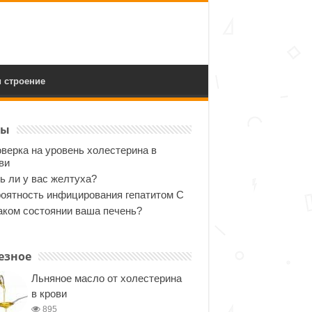
 строение
ты
верка на уровень холестерина в
ви
ь ли у вас желтуха?
оятность инфицирования гепатитом С
аком состоянии ваша печень?
езное
Льняное масло от холестерина
в крови
895