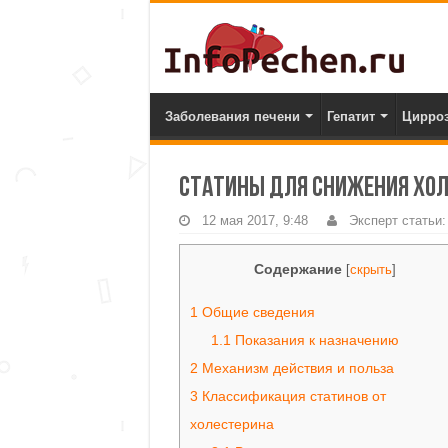
Заболевания печени
Гепатит
Цирро
Статины для снижения хол
12 мая 2017, 9:48
Эксперт статьи
Содержание
[
скрыть
]
1
Общие сведения
1.1
Показания к назначению
2
Механизм действия и польза
3
Классификация статинов от
холестерина