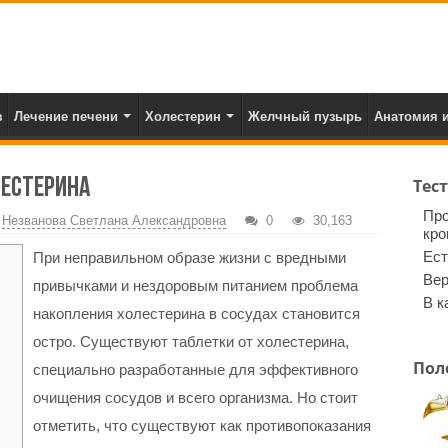
з
Лечение печени
Холестерин
Желчный пузырь
Анатомия и
естерина
Тес
Про
:
Незванова Светлана Александровна
0
30,163
кро
Ест
При неправильном образе жизни с вредными
Вер
привычками и нездоровым питанием проблема
В к
накопления холестерина в сосудах становится
остро. Существуют таблетки от холестерина,
Пол
специально разработанные для эффективного
очищения сосудов и всего организма. Но стоит
отметить, что существуют как противопоказания