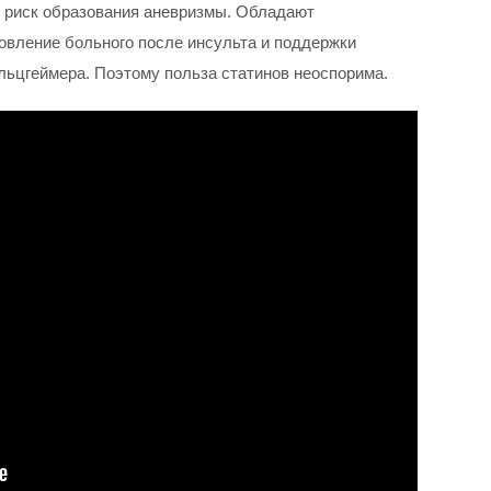
е риск образования аневризмы. Обладают
вление больного после инсульта и поддержки
льцгеймера. Поэтому польза статинов неоспорима.