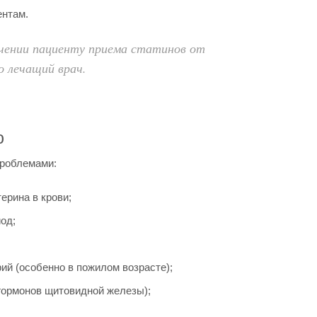
ентам.
чении пациенту приема статинов от
о лечащий врач.
ю
проблемами:
ерина в крови;
од;
ий (особенно в пожилом возрасте);
гормонов щитовидной железы);